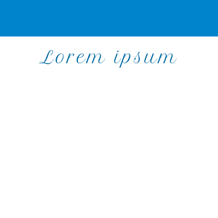
Lorem ipsum
Einleitung
Lorem ipsum