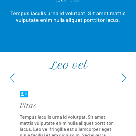
Tempus iaculis urna id volutpat. Sit amet mattis
vulputate enim nulla aliquet porttitor lacus.
Leo vel
Einleitung
Vitae
El
r
Tempus iaculis urna id volutpat. Sit amet
Lore
mattis vulputate enim nulla aliquet porttitor
adip
ua.
lacus. Leo vel fringilla est ullamcorper eget
inci
nulla facilisi etiam dignissim. Sed viverra
Nisl