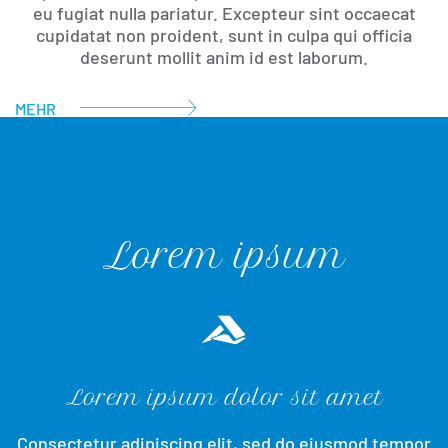
eu fugiat nulla pariatur. Excepteur sint occaecat
cupidatat non proident, sunt in culpa qui officia
deserunt mollit anim id est laborum.
MEHR
Lorem ipsum
Einleitung
Abschnitt für Icons und Features
Lorem ipsum dolor sit amet
Consectetur adipiscing elit, sed do eiusmod tempor