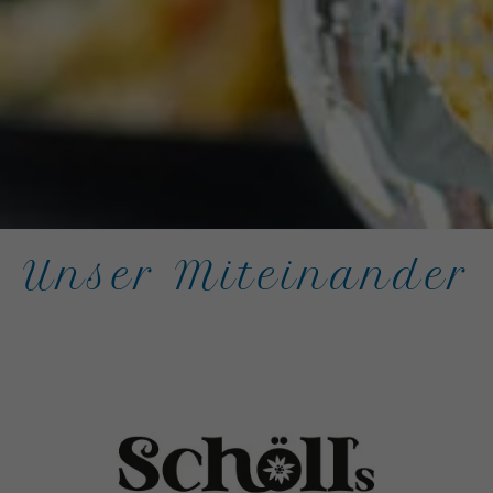
Unser Miteinander
Einleitung
Bild