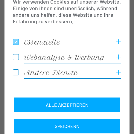
Wir verwenden Cookies auf unserer Website.
Einige von ihnen sind unerlässlich, während
andere uns helfen, diese Website und Ihre
Erfahrung zu verbessern.
Jetzt online
reservieren
Essenzielle
Coo
Essenzielle
Inhalt
Webanalyse & Werbung
Coo
Webanalyse & Werbung
Andere Dienste
Coo
Andere Dienste
ALLE AKZEPTIEREN
SPEICHERN