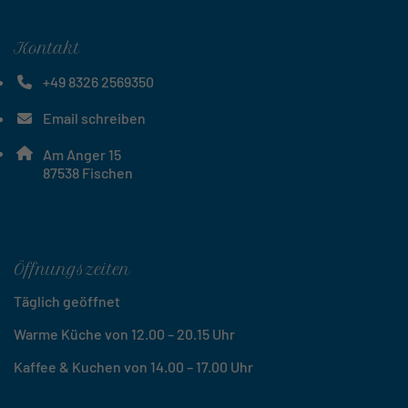
Kontakt
+49 8326 2569350
Telefonnummer: 4 9 8 3 2 6 2 5 6 9 3 5 0
Email schreiben
E-Mail Adresse: speisegalerie@schoells-gastro.de
Adresse:
Am Anger 15
, 8 7 5 3 8
87538
Fischen
Öffnungszeiten
Täglich geöffnet
Warme Küche von 12.00 – 20.15 Uhr
Kaffee & Kuchen von 14.00 – 17.00 Uhr